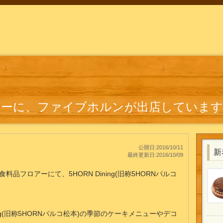
アーに、ファイブホルンが出店しています
公開日:2016/10/11
新
最終更新日:2016/10/09
品フロアーにて、5HORN Dining(旧称5HORNパルコ
ing(旧称5HORNパルコ松本)の季節のケーキメニューやデコ