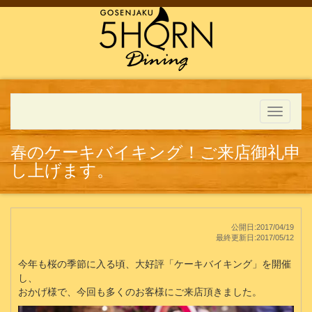
Toggle
navigati
春のケーキバイキング！ご来店御礼申
し上げます。
公開日:2017/04/19
最終更新日:2017/05/12
今年も桜の季節に入る頃、大好評「ケーキバイキング」を開催
し、
おかげ様で、今回も多くのお客様にご来店頂きました。