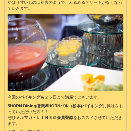
やはり甘いものは別腹のようで、みるみるデザートがなくなっ
ていきます。
今回の
バイキング
も２５日まで満席でございます。
5HORN Dining(旧称5HORNパルコ松本)
バイキング
に興味をも
っていただいた方！！
ぜひ
メルマガ・ＬＩＮＥ＠会員登録
をおススメさせていただき
ます。