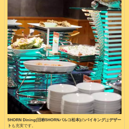
5HORN Dining(旧称5HORNパルコ松本)
の
バイキング
は
デザー
ト
も充実です。