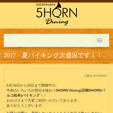
Toggle
navigati
2017 夏バイキング大盛況です！！
公開日:2017/06/19
6月16日から25日まで開催中の、
牛肉のいろいろの部位を味わう
5HORN Dining(旧称5HORNパ
ルコ松本)バイキング
！！
おかげさまで大変ご好評いただいております。
ありがとうございます。