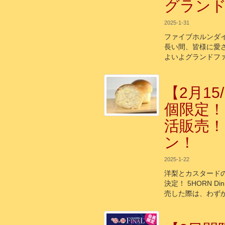
グラン
2025-1-31
ファイブホルンダ
長い間、皆様に愛され
よいよグランドフ
【2月15
個限定！
活販売
ン！
2025-1-22
洋梨とカスタード
決定！ 5HORN Di
売した際は、わずか