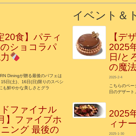
イベント＆
定20食】パティ
【デ
作のショコラパ
2025
魅力
日/と
の魔
RN Diningが贈る最後のパフェは
2025-2-4
15日(土)、16日(日)限りのスペシ
こちらのページ
目にも鮮やかな美しさとグラ
日のデザート
ンドファイナル
202
月】ファイブホ
ィナ
ニング 最後の
2025-1-30