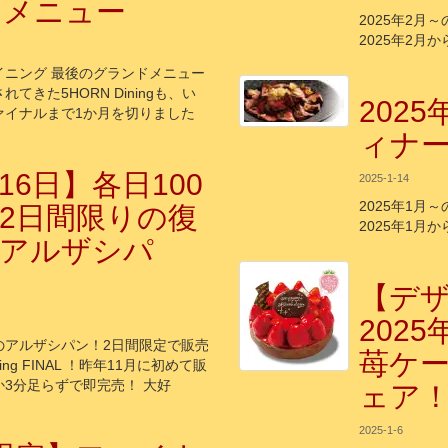
ドメニュー
2025年2月
2025年2月
イニング 最後のグランドメニュー
てきた5HORN Diningも、い
202
ァイナルまで1か月を切りました
ィナ
/16日】各日100
2025-1-14
2025年1月
2日間限りの復
2025年1月
！アルザシパ
【デ
2025
のアルザシパン！2日間限定で販売
苺ケー
ning FINAL ！昨年11月に初めて販
3分足らずで即完売！ 大好
ェア
2025-1-6