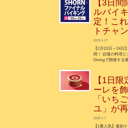
【3日間
ルバイ
定！こ
トチャ
2025-1-17
【2月22日～24
間！ 自慢の料理と
Diningで開催す
【1日限
ーレを
「いち
ユ」が
2025-1-7
【1番人気】復刻