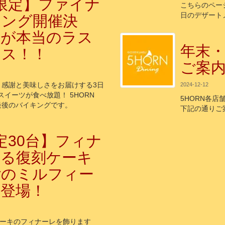
限定】ファイナ
こちらのページ
日のデザート
キング開催決
れが本当のラス
年末
ンス！！
ご案内（
日】感謝と美味しさをお届けする3日
2024-12-12
スイーツが食べ放題！ 5HORN
5HORN各
る最後のバイキングです。
下記の通りご
定30台】フィナ
飾る復刻ケーキ
ごのミルフィー
再登場！
ケーキのフィナーレを飾ります