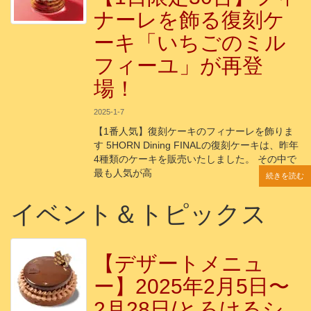
ナーレを飾る復刻ケ
ーキ「いちごのミル
フィーユ」が再登
場！
2025-1-7
【1番人気】復刻ケーキのフィナーレを飾りま
す 5HORN Dining FINALの復刻ケーキは、昨年
4種類のケーキを販売いたしました。 その中で
最も人気が高
続きを読む
続きを読む
続きを読む
続きを読む
続きを読む
イベント＆トピックス
【デザートメニュ
ー】2025年2月5日〜
2月28日/とろけるシ