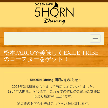
Toggle
navigati
松本PARCOで美味しくEXILE TRIBE
のコースターをゲット！
～5HORN Dining 閉店のお知らせ～
2025年2月28日をもちまして当店は閉店いたしました。
1984年の開店から40余年、これまでの皆様のご愛顧ご支援に
心より感謝申し上げます。
閉店後のお問合せ先はこちらへお願い致します。