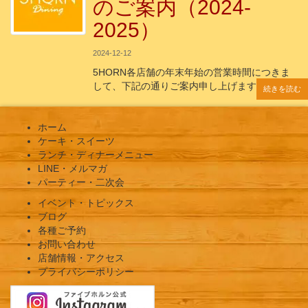
のご案内（2024-
2025）
2024-12-12
5HORN各店舗の年末年始の営業時間につきま
して、下記の通りご案内申し上げます。 年
続きを読む
続きを読む
続きを読む
続きを読む
続きを読む
ホーム
ケーキ・スイーツ
ランチ・ディナーメニュー
LINE・メルマガ
パーティー・二次会
イベント・トピックス
ブログ
各種ご予約
お問い合わせ
店舗情報・アクセス
プライバシーポリシー