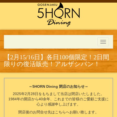
Toggle
navigati
【2月15/16日】各日100個限定！2日間
限りの復活販売！アルザシパン！
～5HORN Dining 閉店のお知らせ～
2025年2月28日をもちまして当店は閉店いたしました。
1984年の開店から40余年、これまでの皆様のご愛顧ご支援に
心より感謝申し上げます。
閉店後のお問合せ先はこちらへお願い致します。