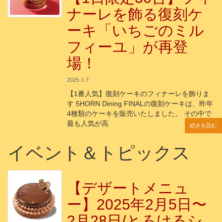
ナーレを飾る復刻ケ
ーキ「いちごのミル
フィーユ」が再登
場！
2025-1-7
【1番人気】復刻ケーキのフィナーレを飾りま
す 5HORN Dining FINALの復刻ケーキは、昨年
4種類のケーキを販売いたしました。 その中で
最も人気が高
続きを読む
続きを読む
続きを読む
続きを読む
続きを読む
イベント＆トピックス
【デザートメニュ
ー】2025年2月5日〜
2月28日/とろけるシ