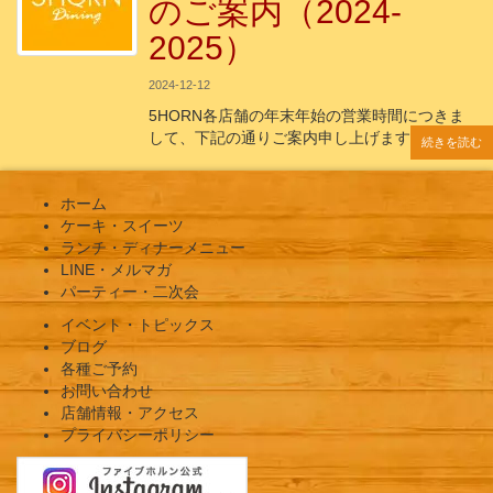
のご案内（2024-
2025）
2024-12-12
5HORN各店舗の年末年始の営業時間につきま
して、下記の通りご案内申し上げます。 年
続きを読む
続きを読む
続きを読む
続きを読む
続きを読む
ホーム
ケーキ・スイーツ
ランチ・ディナーメニュー
LINE・メルマガ
パーティー・二次会
イベント・トピックス
ブログ
各種ご予約
お問い合わせ
店舗情報・アクセス
プライバシーポリシー