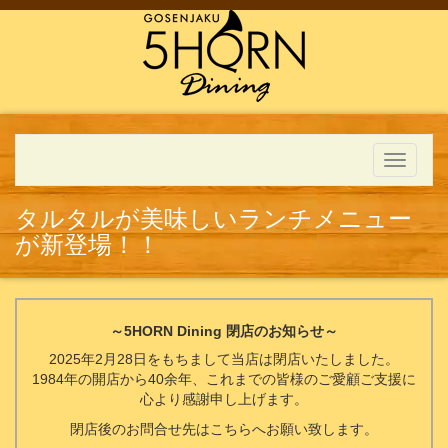
Toggle
navigati
タルタルが美味しいランチメニュー
が新登場！！
～5HORN Dining 閉店のお知らせ～
2025年2月28日をもちまして当店は閉店いたしました。
1984年の開店から40余年、これまでの皆様のご愛顧ご支援に
心より感謝申し上げます。
閉店後のお問合せ先はこちらへお願い致します。