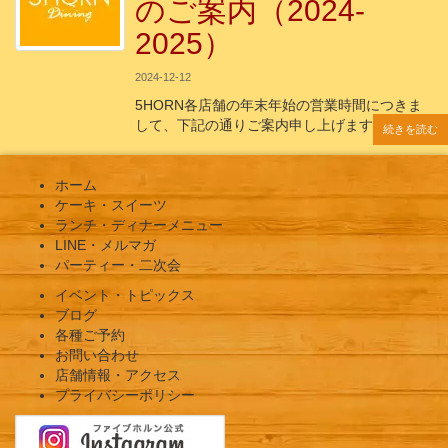
のご案内（2024-
2025）
2024-12-12
5HORN各店舗の年末年始の営業時間につきま
して、下記の通りご案内申し上げます。 年
続きを読む
続きを読む
続きを読む
続きを読む
続きを読む
ホーム
ケーキ・スイーツ
ランチ・ディナーメニュー
LINE・メルマガ
パーティー・二次会
イベント・トピックス
ブログ
各種ご予約
お問い合わせ
店舗情報・アクセス
プライバシーポリシー