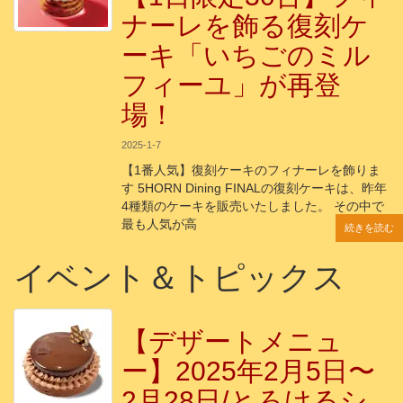
ナーレを飾る復刻ケ
ーキ「いちごのミル
フィーユ」が再登
場！
2025-1-7
【1番人気】復刻ケーキのフィナーレを飾りま
す 5HORN Dining FINALの復刻ケーキは、昨年
4種類のケーキを販売いたしました。 その中で
最も人気が高
続きを読む
続きを読む
続きを読む
続きを読む
続きを読む
イベント＆トピックス
【デザートメニュ
ー】2025年2月5日〜
2月28日/とろけるシ