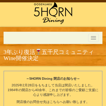
Toggle
navigati
3年ぶり復活
五千尺コミュニティ
Wine開催決定
～5HORN Dining 閉店のお知らせ～
2025年2月28日をもちまして当店は閉店いたしました。
1984年の開店から40余年、これまでの皆様のご愛顧ご支援に
心より感謝申し上げます。
閉店後のお問合せ先はこちらへお願い致します。