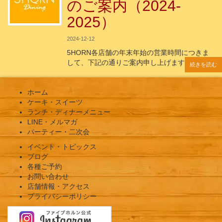
のご案内（2024-
2025）
2024-12-12
5HORN各店舗の年末年始の営業時間につきま
して、下記の通りご案内申し上げます。 年
続きを読む
続きを読む
続きを読む
続きを読む
続きを読む
ホーム
ケーキ・スイーツ
ランチ・ディナーメニュー
LINE・メルマガ
パーティー・二次会
イベント・トピックス
ブログ
各種ご予約
お問い合わせ
店舗情報・アクセス
プライバシーポリシー