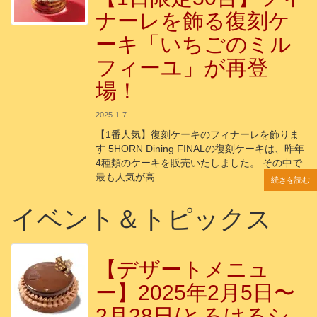
ナーレを飾る復刻ケ
ーキ「いちごのミル
フィーユ」が再登
場！
2025-1-7
【1番人気】復刻ケーキのフィナーレを飾りま
す 5HORN Dining FINALの復刻ケーキは、昨年
4種類のケーキを販売いたしました。 その中で
最も人気が高
続きを読む
続きを読む
続きを読む
続きを読む
続きを読む
イベント＆トピックス
【デザートメニュ
ー】2025年2月5日〜
2月28日/とろけるシ