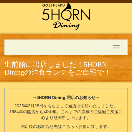
Toggle
navigati
出前館に出店しました！5HORN
Diningの洋食ランチをご自宅で！
～5HORN Dining 閉店のお知らせ～
2025年2月28日をもちまして当店は閉店いたしました。
1984年の開店から40余年、これまでの皆様のご愛顧ご支援に
心より感謝申し上げます。
閉店後のお問合せ先はこちらへお願い致します。