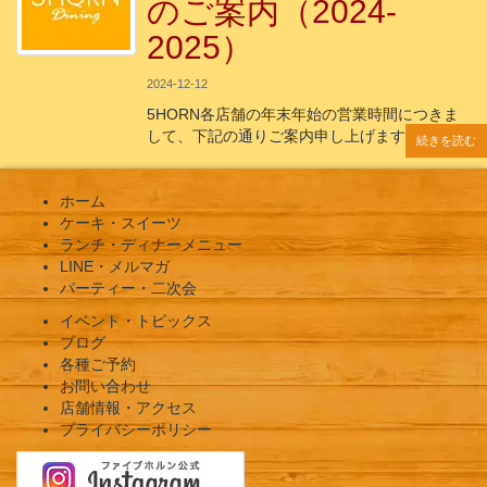
のご案内（2024-
2025）
2024-12-12
5HORN各店舗の年末年始の営業時間につきま
して、下記の通りご案内申し上げます。 年
続きを読む
続きを読む
続きを読む
続きを読む
続きを読む
ホーム
ケーキ・スイーツ
ランチ・ディナーメニュー
LINE・メルマガ
パーティー・二次会
イベント・トピックス
ブログ
各種ご予約
お問い合わせ
店舗情報・アクセス
プライバシーポリシー