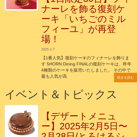
ナーレを飾る復刻ケ
ーキ「いちごのミル
フィーユ」が再登
場！
2025-1-7
【1番人気】復刻ケーキのフィナーレを飾りま
す 5HORN Dining FINALの復刻ケーキは、昨年
4種類のケーキを販売いたしました。 その中で
最も人気が高
続きを読む
続きを読む
続きを読む
続きを読む
続きを読む
イベント＆トピックス
【デザートメニュ
ー】2025年2月5日〜
2月28日/とろけるシ