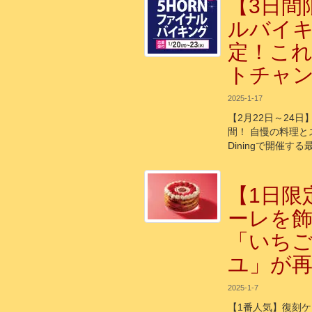
【3日間
ルバイ
定！こ
トチャ
2025-1-17
【2月22日～24
間！ 自慢の料理と
Diningで開催す
【1日限
ーレを
「いち
ユ」が
2025-1-7
【1番人気】復刻