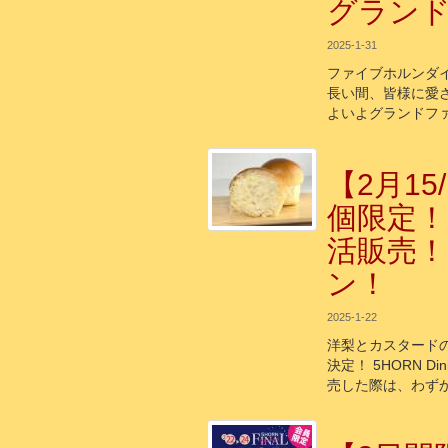
グラン
2025-1-31
ファイブホルンダ
長い間、皆様に愛され
よいよグランドフ
【2月15
個限定！
活販売
ン！
2025-1-22
洋梨とカスタード
決定！ 5HORN Di
売した際は、わずか