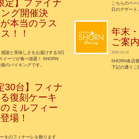
限定】ファイナ
こちらのページ
日のデザート
キング開催決
れが本当のラス
年末
ンス！！
ご案内（
日】感謝と美味しさをお届けする3日
2024-12-12
スイーツが食べ放題！ 5HORN
5HORN各
る最後のバイキングです。
下記の通りご
定30台】フィナ
飾る復刻ケーキ
ごのミルフィー
再登場！
ケーキのフィナーレを飾ります