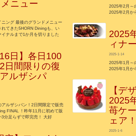
ドメニュー
2025年2月
2025年2月
イニング 最後のグランドメニュー
てきた5HORN Diningも、い
202
ァイナルまで1か月を切りました
ィナ
/16日】各日100
2025-1-14
2025年1月
2日間限りの復
2025年1月
！アルザシパ
【デ
2025
のアルザシパン！2日間限定で販売
苺ケー
ning FINAL ！昨年11月に初めて販
3分足らずで即完売！ 大好
ェア
2025-1-6