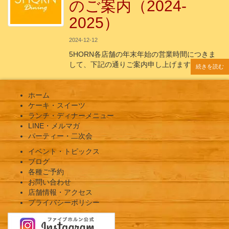
のご案内（2024-
2025）
2024-12-12
5HORN各店舗の年末年始の営業時間につきま
して、下記の通りご案内申し上げます。 年
続きを読む
続きを読む
続きを読む
続きを読む
続きを読む
ホーム
ケーキ・スイーツ
ランチ・ディナーメニュー
LINE・メルマガ
パーティー・二次会
イベント・トピックス
ブログ
各種ご予約
お問い合わせ
店舗情報・アクセス
プライバシーポリシー