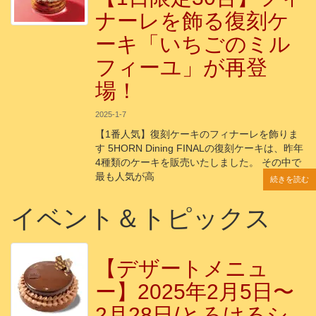
ナーレを飾る復刻ケ
ーキ「いちごのミル
フィーユ」が再登
場！
2025-1-7
【1番人気】復刻ケーキのフィナーレを飾りま
す 5HORN Dining FINALの復刻ケーキは、昨年
4種類のケーキを販売いたしました。 その中で
最も人気が高
続きを読む
続きを読む
続きを読む
続きを読む
続きを読む
イベント＆トピックス
【デザートメニュ
ー】2025年2月5日〜
2月28日/とろけるシ