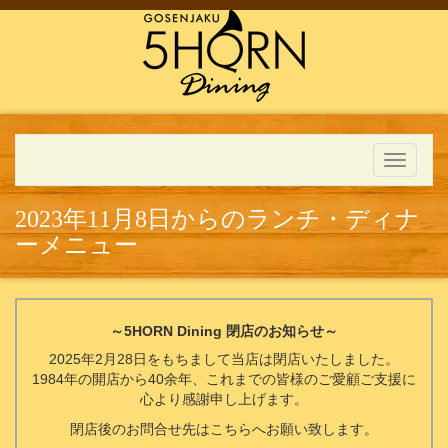
Toggle
navigati
2023年11月8日からのランチ・ディナ
ーメニュー
～5HORN Dining 閉店のお知らせ～
2025年2月28日をもちまして当店は閉店いたしました。
1984年の開店から40余年、これまでの皆様のご愛顧ご支援に
心より感謝申し上げます。
閉店後のお問合せ先はこちらへお願い致します。