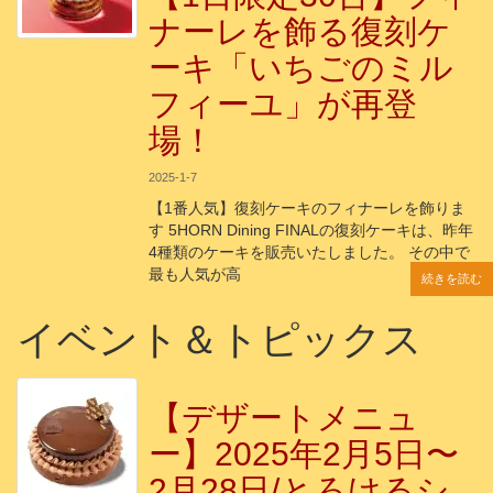
ナーレを飾る復刻ケ
ーキ「いちごのミル
フィーユ」が再登
場！
2025-1-7
【1番人気】復刻ケーキのフィナーレを飾りま
す 5HORN Dining FINALの復刻ケーキは、昨年
4種類のケーキを販売いたしました。 その中で
最も人気が高
続きを読む
続きを読む
続きを読む
続きを読む
続きを読む
イベント＆トピックス
【デザートメニュ
ー】2025年2月5日〜
2月28日/とろけるシ