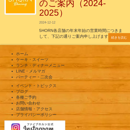
のご案内（2024-
2025）
2024-12-12
5HORN各店舗の年末年始の営業時間につきま
して、下記の通りご案内申し上げます。 年
続きを読む
続きを読む
続きを読む
続きを読む
続きを読む
ホーム
ケーキ・スイーツ
ランチ・ディナーメニュー
LINE・メルマガ
パーティー・二次会
イベント・トピックス
ブログ
各種ご予約
お問い合わせ
店舗情報・アクセス
プライバシーポリシー