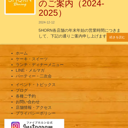
のご案内（2024-
2025）
2024-12-12
5HORN各店舗の年末年始の営業時間につきま
して、下記の通りご案内申し上げます。 年
続きを読む
続きを読む
続きを読む
続きを読む
続きを読む
ホーム
ケーキ・スイーツ
ランチ・ディナーメニュー
LINE・メルマガ
パーティー・二次会
イベント・トピックス
ブログ
各種ご予約
お問い合わせ
店舗情報・アクセス
プライバシーポリシー