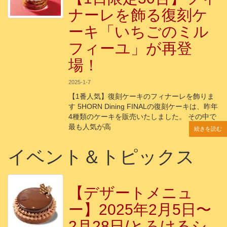
ナーレを飾る復刻ケ
ーキ「いちごのミル
フィーユ」が再登
場！
2025-1-7
【1番人気】復刻ケーキのフィナーレを飾りま
す 5HORN Dining FINALの復刻ケーキは、昨年
4種類のケーキを販売いたしました。 その中で
最も人気が高
続きを読む
続きを読む
続きを読む
続きを読む
続きを読む
イベント＆トピックス
【デザートメニュ
ー】2025年2月5日〜
2月28日/とろけるシ