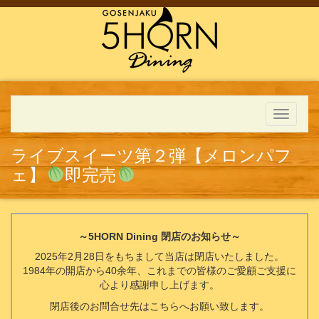
Toggle
navigati
ライブスイーツ第２弾【メロンパフ
ェ】
即完売
～5HORN Dining 閉店のお知らせ～
2025年2月28日をもちまして当店は閉店いたしました。
1984年の開店から40余年、これまでの皆様のご愛顧ご支援に
心より感謝申し上げます。
閉店後のお問合せ先はこちらへお願い致します。