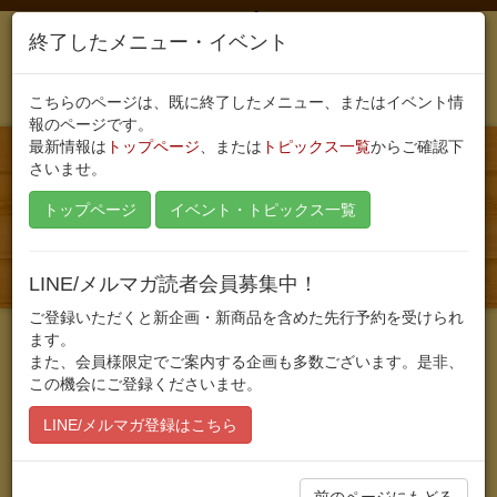
終了したメニュー・イベント
こちらのページは、既に終了したメニュー、またはイベント情
報のページです。
最新情報は
トップページ
、または
トピックス一覧
からご確認下
さいませ。
Toggle
navigati
トップページ
イベント・トピックス一覧
2016年10月5日から10月31日のランチ
メニュー
LINE/メルマガ読者会員募集中！
ご登録いただくと新企画・新商品を含めた先行予約を受けられ
ます。
また、会員様限定でご案内する企画も多数ございます。是非、
公開日:2016/10/03
最終更新日:2016/11/14
この機会にご登録くださいませ。
10月5日～10月31日までのメニューです。
LINE/メルマガ登録はこちら