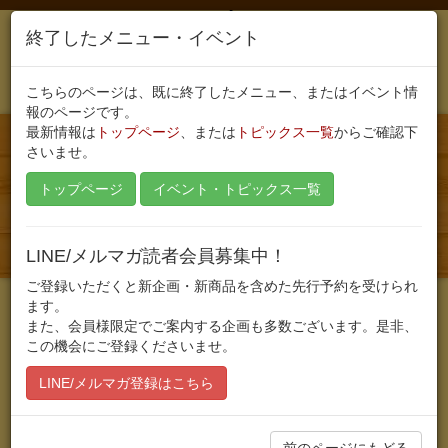
終了したメニュー・イベント
こちらのページは、既に終了したメニュー、またはイベント情
報のページです。
最新情報は
トップページ
、または
トピックス一覧
からご確認下
さいませ。
Toggle
navigati
トップページ
イベント・トピックス一覧
2016年12月1日から12月14日のランチ
メニュー
LINE/メルマガ読者会員募集中！
ご登録いただくと新企画・新商品を含めた先行予約を受けられ
ます。
また、会員様限定でご案内する企画も多数ございます。是非、
公開日:2016/11/30
最終更新日:2016/12/26
この機会にご登録くださいませ。
12月1日～12月14日までのメニューです。
LINE/メルマガ登録はこちら
1月1日は松本パルコ休館日です。