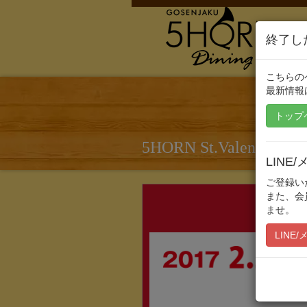
終了し
こちらの
最新情報
トップ
5HORN St.Valentine’s 
LIN
ご登録い
また、会
ませ。
LINE