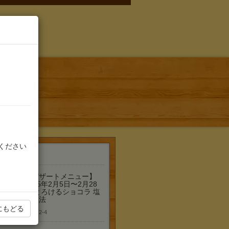
ください
着情報
【デザートメニュー】
2025年2月5日〜2月28
日/とろけるショコラ 塩
の魔法
にもどる
2025-2-4