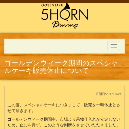
Toggle
navigati
ゴールデンウィーク期間のスペシャ
ルケーキ販売休止について
公開日:2017/04/24
この度、スペシャルケーキにつきまして、販売を一時休止とさ
せて頂きます。
ゴールデンウィーク期間中、市場より果物仕入れが安定しない
ため、止むを得ず、このような判断をさせていただきました。