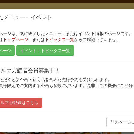
たメニュー・イベント
ページは、既に終了したメニュー、またはイベント情報のページです。
は
トップページ
、または
トピックス一覧
からご確認下さいませ。
ページ
イベント・トピックス一覧
ュームで この価格！】贅沢素材ランチ第
E/メルマガ読者会員募集中！
ただくと新企画・新商品を含めた先行予約を受けられます。
員様限定でご案内する企画も多数ございます。是非、この機会にご登録
公開日:2018/01/23
新
最終更新日:2018/06/05
/メルマガ登録はこちら
前のページ