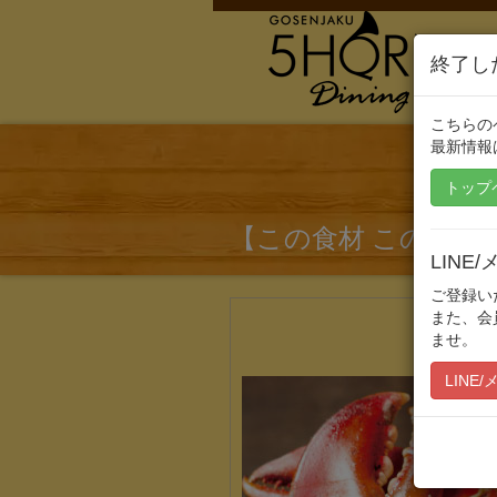
終了し
こちらの
最新情報
トップ
【この食材 このボリ
LIN
ご登録い
また、会
ませ。
LINE