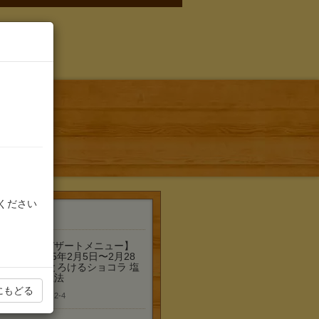
３弾
ください
着情報
【デザートメニュー】
2025年2月5日〜2月28
日/とろけるショコラ 塩
の魔法
にもどる
2025-2-4