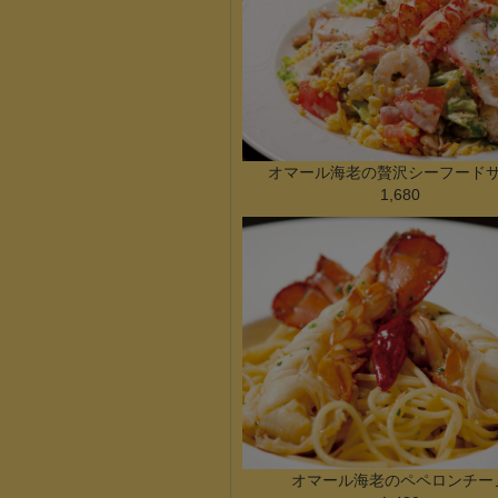
オマール海老の贅沢シーフード
1,680
オマール海老のペペロンチー