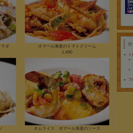
カ
サラダ
オマール海老のトマトクリーム
1,480
ト
ブ
ノ
オムライス オマール海老のソース