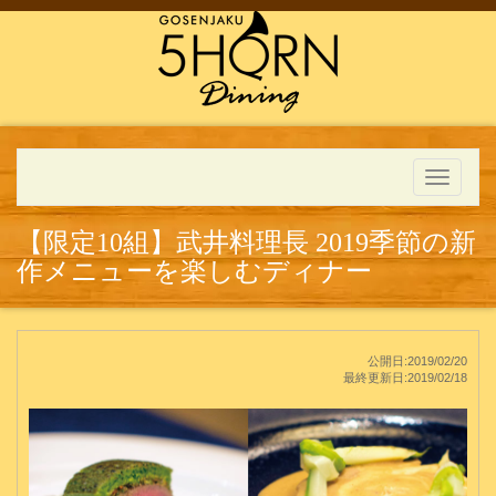
Toggle
navigati
【限定10組】武井料理長 2019季節の新
作メニューを楽しむディナー
公開日:2019/02/20
最終更新日:2019/02/18