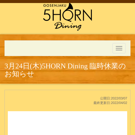
Toggle
navigati
3月24日(木)5HORN Dining 臨時休業の
お知らせ
公開日:2022/03/07
最終更新日:2022/04/02