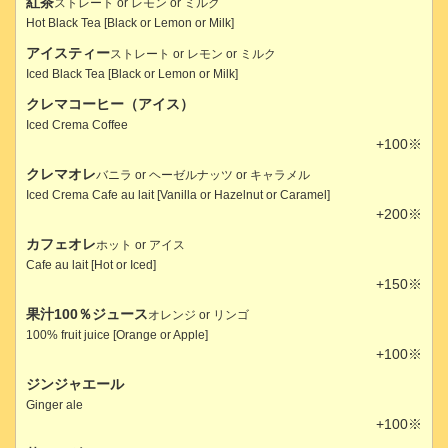
紅茶
ストレート or レモン or ミルク
Hot Black Tea [Black or Lemon or Milk]
アイスティー
ストレート or レモン or ミルク
Iced Black Tea [Black or Lemon or Milk]
クレマコーヒー（アイス）
Iced Crema Coffee
+100※
クレマオレ
バニラ or ヘーゼルナッツ or キャラメル
Iced Crema Cafe au lait [Vanilla or Hazelnut or Caramel]
+200※
カフェオレ
ホット or アイス
Cafe au lait [Hot or Iced]
+150※
果汁100％ジュース
オレンジ or リンゴ
100% fruit juice [Orange or Apple]
+100※
ジンジャエール
Ginger ale
+100※