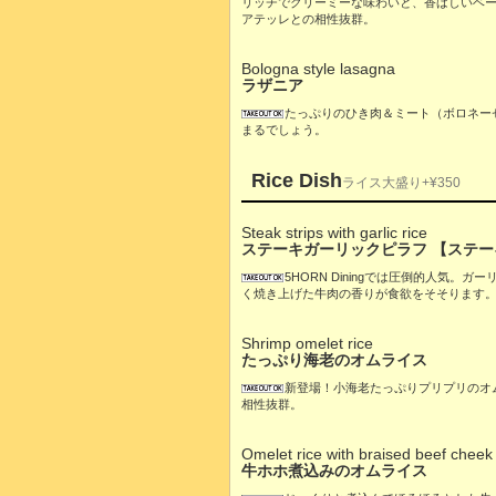
リッチでクリーミーな味わいと、香ばしいベ
アテッレとの相性抜群。
Bologna style lasagna
ラザニア
たっぷりのひき肉＆ミート（ボロネー
まるでしょう。
Rice Dish
ライス大盛り+¥350
Steak strips with garlic rice
ステーキガーリックピラフ 【ステーキ
5HORN Diningでは圧倒的人気
く焼き上げた牛肉の香りが食欲をそそります
Shrimp omelet rice
たっぷり海老のオムライス
新登場！小海老たっぷりプリプリのオ
相性抜群。
Omelet rice with braised beef cheek
牛ホホ煮込みのオムライス