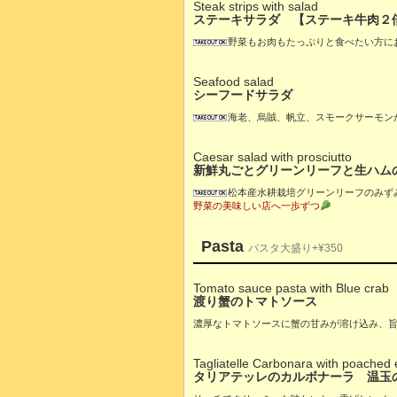
Steak strips with salad
ステーキサラダ 【ステーキ牛肉２倍 
野菜もお肉もたっぷりと食べたい方に
Seafood salad
シーフードサラダ
海老、烏賊、帆立、スモークサーモン
Caesar salad with prosciutto
新鮮丸ごとグリーンリーフと生ハム
松本産水耕栽培グリーンリーフのみず
野菜の美味しい店へ一歩ずつ
Pasta
パスタ大盛り+¥350
Tomato sauce pasta with Blue crab
渡り蟹のトマトソース
濃厚なトマトソースに蟹の甘みが溶け込み、
Tagliatelle Carbonara with poached
タリアテッレのカルボナーラ 温玉