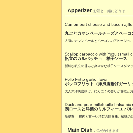
Appetizer
お酒と一緒にどうぞ！
Camembert cheese and bacon ajillo
丸ごとカマンベールチーズとベーコ
人気のカマンベールとベーコンのアヒージョ
Scallop carpaccio with Yuzu (small ci
帆立のカルパッチョ 柚子ソース
新鮮な帆立の甘みと爽やかな柚子ソースがマ
Pollo Fritto garlic flavor
ポッロフリット（洋風唐揚げガーリ
大人気洋風唐揚げ。にんにくの香りが食欲と
Duck and pear millefeuille balsamic
鴨ロースと洋梨のミルフィーユ バ
新提案！ 鴨肉と甘ーい洋梨の協奏曲。酸味の
Main Dish
パンが付きます