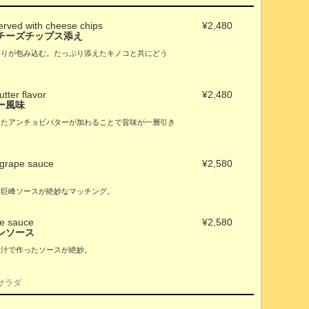
served with cheese chips
¥2,480
チーズチップス添え
香りが包み込む。たっぷり添えたキノコと共にどう
tter flavor
¥2,480
ー風味
またアンチョビバターが加わることで旨味が一層引き
 grape sauce
¥2,580
な巨峰ソースが絶妙なマッチング。
ne sauce
¥2,580
ンソース
煮汁で作ったソースが絶妙。
サラダ