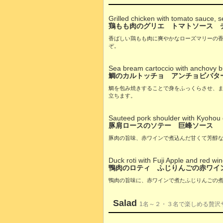
Grilled chicken with tomato sauce, 
鶏もも肉のグリエ トマトソース 
香ばしい鶏もも肉に爽やかなローズマリーの
ぞ。
Sea bream cartoccio with anchovy bu
鯛のカルトッチョ アンチョビバタ
鯛を包み焼きすることで身をふっくらさせ、
立ちます。
Sauteed pork shoulder with Kyohou
豚肩ロースのソテー 巨峰ソース
豚肉の旨味、赤ワインで煮込んだ甘くて芳醇
Duck roti with Fuji Apple and red wi
鴨肉のロティ ふじりんごの赤ワイ
鴨肉の旨味に、赤ワインで煮たふじりんごの
Salad
1名～２・３名で楽しめる贅沢