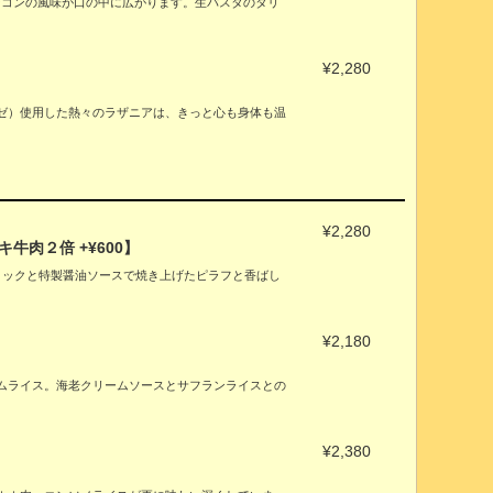
ーコンの風味が口の中に広がります。生パスタのタリ
¥2,280
ゼ）使用した熱々のラザニアは、きっと心も身体も温
¥2,280
牛肉２倍 +¥600】
。ガーリックと特製醤油ソースで焼き上げたピラフと香ばし
。
¥2,180
ムライス。海老クリームソースとサフランライスとの
¥2,380