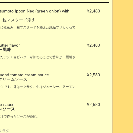
sumoto Ippon Negi(green onion) with
¥2,480
 粒マスタード添え
ーに煮込み、粒マスタードを添えた絶品フリカッセで
tter flavor
¥2,480
ー風味
またアンチョビバターが加わることで旨味が一層引き
almond tomato cream sauce
¥2,580
クリームソース
カツです。外はサクサク、中はジューシー、アーモン
ne sauce
¥2,580
ンソース
煮汁で作ったソースが絶妙。
サラダ