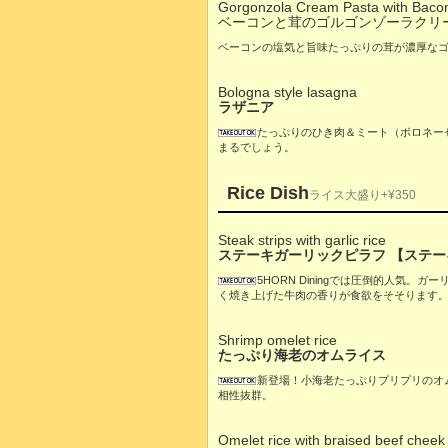
Gorgonzola Cream Pasta with Bac
ベーコンと茸のゴルゴンゾーラクリ
ベーコンの塩気と旨味たっぷりの茸が濃厚な
Bologna style lasagna
ラザニア
たっぷりのひき肉＆ミート（ボロネー
まるでしょう。
Rice Dish
ライス大盛り+¥350
Steak strips with garlic rice
ステーキガーリックピラフ 【ステーキ
5HORN Diningでは圧倒的人気
く焼き上げた牛肉の香りが食欲をそそります
Shrimp omelet rice
たっぷり海老のオムライス
新登場！小海老たっぷりプリプリのオ
相性抜群。
Omelet rice with braised beef cheek