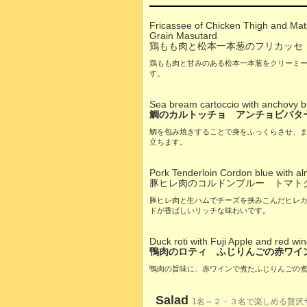
Fricassee of Chicken Thigh and Mat
Grain Masutard
鶏もも肉と松本一本葱のフリカッセ
鶏もも肉と甘みのある松本一本葱をクリーミ
す。
Sea bream cartoccio with anchovy bu
鯛のカルトッチョ アンチョビバタ
鯛を包み焼きすることで身をふっくらさせ、
立ちます。
Pork Tenderloin Cordon blue with 
豚ヒレ肉のコルドンブルー トマト
豚ヒレ肉と生ハムでチーズを挟みこんだヒレ
ドが香ばしいリッチな味わいです。
Duck roti with Fuji Apple and red wi
鴨肉のロティ ふじりんごの赤ワイ
鴨肉の旨味に、赤ワインで煮たふじりんごの
Salad
1名～２・３名で楽しめる贅沢