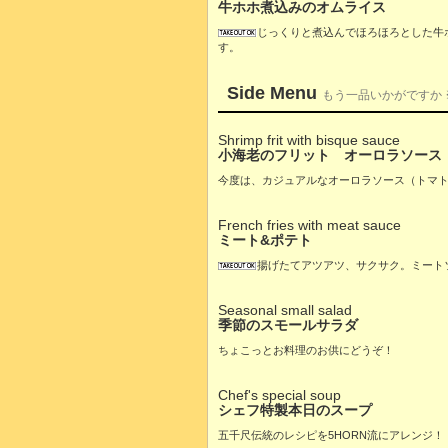
牛ホホ煮込みのオムライス
じっくりと煮込んでほろほろとした牛
す。
Side Menu
もう一品いかがですか
Shrimp frit with bisque sauce
小海老のフリット オーロラソース
今度は、カジュアルなオーロラソース（トマ
French fries with meat sauce
ミート&ポテト
揚げたてアツアツ、サクサク。ミート
Seasonal small salad
季節のスモールサラダ
ちょこっとお料理のお供にどうぞ！
Chef's special soup
シェフ特製本日のスープ
五千尺伝統のレシピを5HORN流にアレンジ！