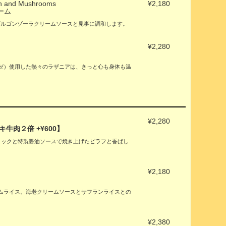
on and Mushrooms
¥2,180
ーム
ゴルゴンゾーラクリームソースと見事に調和します。
¥2,280
ゼ）使用した熱々のラザニアは、きっと心も身体も温
¥2,280
牛肉２倍 +¥600】
。ガーリックと特製醤油ソースで焼き上げたピラフと香ばし
。
¥2,180
ムライス。海老クリームソースとサフランライスとの
¥2,380