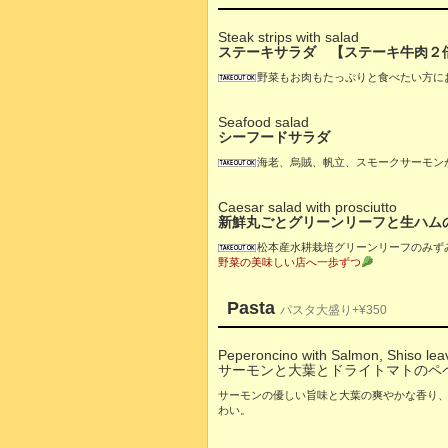
Steak strips with salad
ステーキサラダ 【ステーキ牛肉２倍 
野菜もお肉もたっぷりと食べたい方に
Seafood salad
シーフードサラダ
海老、烏賊、帆立、スモークサーモン
Caesar salad with prosciutto
新鮮丸ごとグリーンリーフと生ハム
松本産水耕栽培グリーンリーフのみず
野菜の美味しい店へ一歩ずつ
Pasta
パスタ大盛り+¥350
Peperoncino with Salmon, Shiso le
サーモンと大葉とドライトマトのペ
サーモンの優しい旨味と大葉の爽やかな香り
わい。