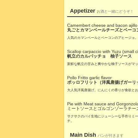
Appetizer
お酒と一緒にどうぞ！
Camembert cheese and bacon ajillo
丸ごとカマンベールチーズとベーコ
人気のカマンベールとベーコンのアヒージョ
Scallop carpaccio with Yuzu (small ci
帆立のカルパッチョ 柚子ソース
新鮮な帆立の甘みと爽やかな柚子ソースがマ
Pollo Fritto garlic flavor
ポッロフリット（洋風唐揚げガーリ
大人気洋風唐揚げ。にんにくの香りが食欲と
Pie with Meat sauce and Gorgonzol
ミートソースとゴルゴンゾーラチー
サクサクのパイ生地にジューシーな手作りミ
チ。
Main Dish
パンが付きます